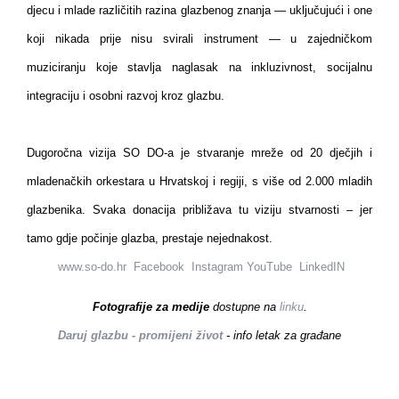
djecu i mlade različitih razina glazbenog znanja — uključujući i one
koji nikada prije nisu svirali instrument — u zajedničkom
muziciranju koje stavlja naglasak na inkluzivnost, socijalnu
integraciju i osobni razvoj kroz glazbu.
Dugoročna vizija SO DO-a je stvaranje mreže od 20 dječjih i
mladenačkih orkestara u Hrvatskoj i regiji, s više od 2.000 mladih
glazbenika. Svaka donacija približava tu viziju stvarnosti – jer
tamo gdje počinje glazba, prestaje nejednakost.
www.so-do.hr
Facebook
Instagram
YouTube
LinkedIN
Fotografije za medije
dostupne na
linku
.
Daruj glazbu - promijeni život
- info letak za građane