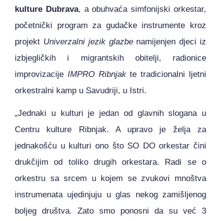
kulture Dubrava
, a obuhvaća simfonijski orkestar,
početnički program za gudačke instrumente kroz
projekt
Univerzalni jezik glazbe
namijenjen djeci iz
izbjegličkih i migrantskih obitelji, radionice
improvizacije
IMPRO Ribnjak
te tradicionalni ljetni
orkestralni kamp u Savudriji, u Istri.
„Jednaki u kulturi je jedan od glavnih slogana u
Centru kulture Ribnjak. A upravo je želja za
jednakošću u kulturi ono što SO DO orkestar čini
drukčijim od toliko drugih orkestara. Radi se o
orkestru sa srcem u kojem se zvukovi mnoštva
instrumenata ujedinjuju u glas nekog zamišljenog
boljeg društva. Zato smo ponosni da su već 3