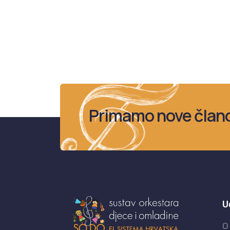
Primamo nove član
U
O