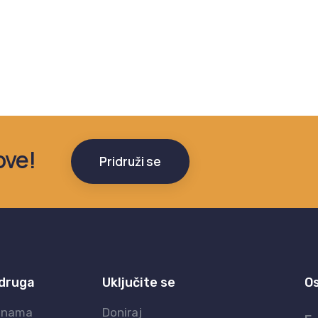
ove!
Pridruži se
druga
Uključite se
O
 nama
Doniraj